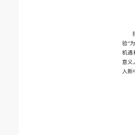
验”
机遇
意义
入新