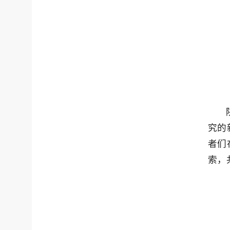
究的
者们
索，