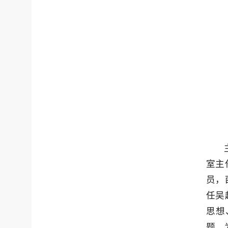
室主
员，
任吴
思想
题，