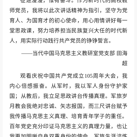
征途漫漫，惟有奋斗。作为新时代的高校教
师党员，我将以此次讲话精神为指引，坚守为党
育人、为国育才的初心使命，用心用情讲好每一
堂思政课，努力培养担当民族复兴大任的时代新
人，用实际行动践行共产党员的铮铮誓言。
——当代中国马克思主义教研室党支部 田海
超
观看庆祝中国共产党成立105周年大会，我
内心倍感振奋。从军时，我以军人身份守护家
国；从教后，我立足思政讲台传播真理。军旅岁
月教会我绝对忠诚、矢志报国，而三尺讲台赋予
我传播马克思主义真理、培育青年学子的重任。
百年党史充分印证马克思主义的真理力量，也让
我更加明晰自身双重身份的使命。军旅生涯淬炼