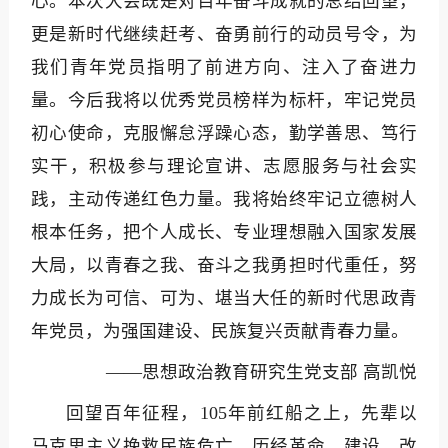
心。本次大会既是对百年奋斗成就的总结回望，
更是新时代继续赶考、奋勇前行的动员号令，为
我们青年党员指明了前进方向、注入了奋进力
量。今后我将以优秀党员榜样为标杆，牢记党员
初心使命，克服懈怠浮躁心态，勤学善思、笃行
实干，积极参与理论宣讲、志愿服务与社会实
践，主动传递红色力量。我将始终牢记立德树人
根本任务，把个人成长、专业理想融入国家发展
大局，以青春之我、奋斗之我勇担时代重任，努
力成长为可信、可为、堪当大任的新时代思政青
年党员，为强国建设、民族复兴贡献青春力量。
——思想政治教育研究生党支部 高凯悦
回望百年征程，105年前红船之上，先辈以
马克思主义挽救民族危亡，历经革命、建设、改