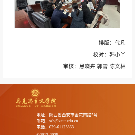
排版：代凡
校对：韩小丫
审核：黑晓卉 郭雪 陈文林
地址：陕西省西安市金花南路5号
邮箱：szb@xaut.edu.cn
电话：029-61123863
©2012-2025