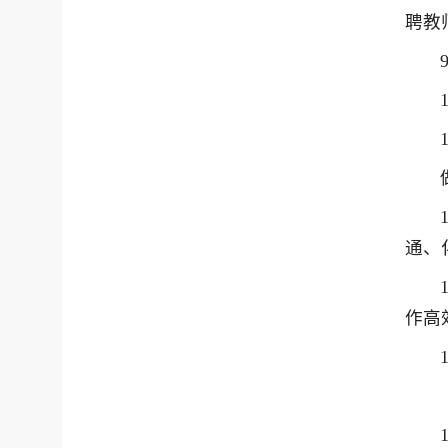
聘教
通、
作高