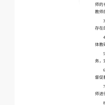
师的
教师
存在
体教
务，
督促
师进