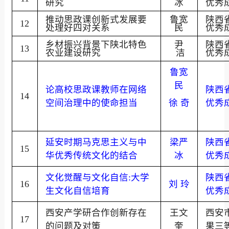
研究
冰
优秀
推动思政课创新式发展要
鲁宽
陕西
12
处理好四对关系
民
优秀
乡材振兴背景下陕北特色
尹
陕西
13
农业建设研究
洁
优秀
鲁宽
民
论高校思政课教师在网络
陕西
14
空间治理中的使命担当
徐
奇
优秀
延安时期马克思主义与中
梁严
陕西
15
华优秀传统文化的结合
冰
优秀
文化觉醒与文化自信
:
大学
陕西
16
刘 玲
生文化自信培育
优秀
西安产学研合作创新存在
王文
西安
17
的问题及对策
奎
果三