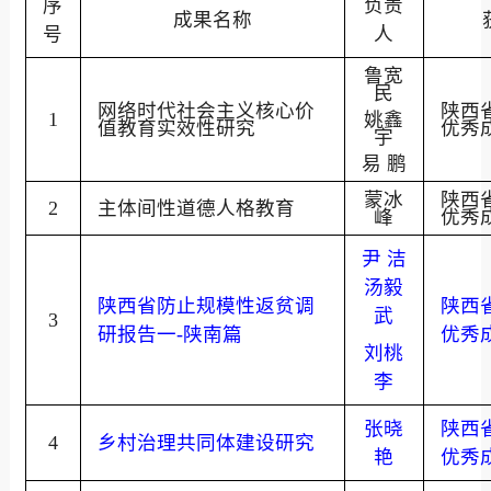
序
负责
成果名称
号
人
鲁宽
民
网络时代社会主义核心价
陕西
1
姚鑫
值教育实效性研究
优秀
宇
易
鹏
蒙冰
陕西
2
主体间性道德人格教育
峰
优秀
尹
洁
汤毅
陕西省防止规模性返贫调
陕西
武
3
研报告一
-
陕南篇
优秀
刘桃
李
张晓
陕西
4
乡村治理共同体建设研究
艳
优秀