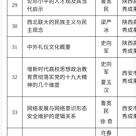
论邓小平的人才观及其当
鲁宽
陕西
29
代启示
民
秀成
西北联大的民族主义与民
梁严
陕西
30
主观念
冰
秀成
史向
陕西
31
中外礼仪文化概要
军
秀成
史向
增新时代高校思想政治教
军
西安
32
育贯彻落实党的十九大精
秀成
夏玉
神的几个维度
汉
鲁宽
网络发展与网络意识形态
西安
民
33
安全维护的逻辑关系
秀成
徐
奇
许春