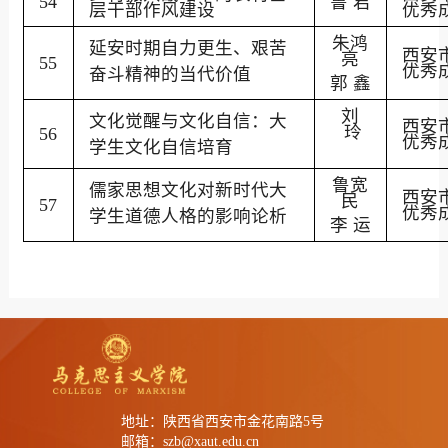
54
鲁
君
层干部作风建设
优秀
朱鸿
延安时期自力更生、艰苦
西安
亮
55
优秀
奋斗精神的当代价值
郭
鑫
刘
文化觉醒与文化自信：大
西安
玲
56
优秀
学生文化自信培育
鲁宽
儒家思想文化对新时代大
西安
民
57
优秀
学生道德人格的影响论析
李
运
地址：陕西省西安市金花南路5号
邮箱：szb@xaut.edu.cn