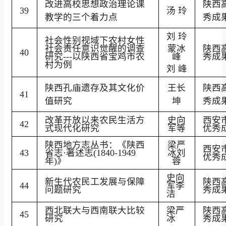
改进高校思想政治理论课
陕西
39
汤
玲
教学的三个着力点
秀成
刘
玲
社会性别视域下农村女性
社会责任意识觉醒的调查
蒙冰
陕西
40
研究
---
以陕西省宝鸡市农
峰
秀成
村为例
刘
峰
陕西孔庙遗存及其文化价
王长
陕西
41
值研究
坤
秀成
改革开放以来农民生活方
史向
西安
42
式现代化研究
军等
优秀
陕西地方志丛书：《陕西
梁严
西安
43
省志·著述志
(1840-1949
冰刘
优秀
年
)
》
蓉
史向
新生代农民工发展与保障
陕西
44
军李
问题研究
秀成
洁
西北联大与西南联大比较
梁严
陕西
45
研究
冰
秀成