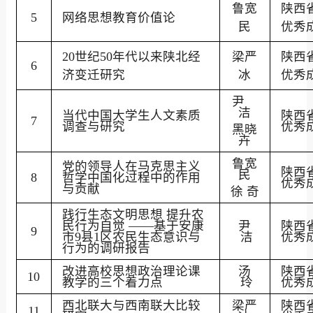
鲁宽
陕西
5
网络思想教育价值论
民
优秀
20
世纪
50
年代以来陕北经
梁严
陕西
6
济变迁研究
冰
优秀
尹
洁
当代中国大学生人文素质
陕西
7
调查与研究
优秀
黑晓
卉
鲁宽
党的领导人在马克思主义
陕西
民
8
哲学中国化过程中的作用
优秀
与贡献
徐
奇
践行生态文明思想 提升农
民行为自觉 ——基于安康
尹
陕西
9
市
9
县
1
区农民生态意识与
洁
优秀
行为的调研报告
改进高校思想政治理论课
汤
陕西
10
教学的三个着力点
玲
优秀
西北联大与西南联大比较
梁严
陕西
11