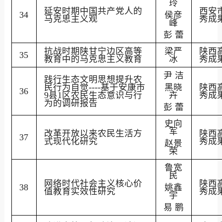
玲
延安时期中国共产党人的
西安
34
侯彦
马克思主义观
秀成
峰
彭
蕾
抗战时期陕甘宁边区高等
梁严
陕西
35
教育中的马克思主义教育
冰
秀成
尹
洁
践行生态文明思想提升农
民行为自觉
----
基于安康市
黑晓
陕西
36
9
县
1
区农民生态意识与行
卉
秀成
为的调研报告
彭
蕾
史向
军
改革开放以来农民生活方
陕西
37
式现代化研究
秀成
赵景
荣
鲁宽
民
网络时代社会主义核心价
陕西
38
姚鑫
值教育实效性研究
秀成
宇
易
鹏