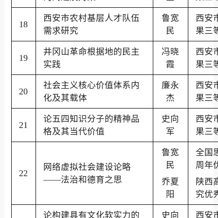
西安市农村基层人才队伍
鲁宽
西安
18
需求研究
民
果三
井冈山革命根据地的民主
冯晓
西安
19
实践
霞
果三
社会主义核心价值体系内
廉永
西安
20
化及其载体
杰
果三
论五四知识分子的精神品
史向
西安
21
格及其当代价值
军
果三
鲁宽
全国
民
周年
网络虚拟社会建设论略
22
——法治和德育之思
乔夏
陕西
阳
究优
论构建具有文化软实力的
史向
西安