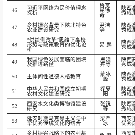
鲁宽
习近平网络为民价值理念
陕西
46
民徐
探析
秀成
奇
乡村振兴背景下陕北特色
尹洁
陕西
47
农业建设研究
等
秀成
“供给侧改革”思维下高校
陕西
48
形势与政策教育的优化论
易
鹏
秀成
析
我国绿色发展面临的困境
黑晓
陕西
49
及推进路径
卉等
秀成
蒙冰
陕西
50
主体间性道德人格教育
峰
秀成
中华人民共和国成立初期
乔夏
陕西
51
农村文化建设研究
阳
秀成
西安水文化类博物馆建设
张锐
陕西
52
研究
等
秀成
延安时期马克思主义与中
梁严
西安
53
华优秀传统文化的结合
冰
优秀
乡
村振兴战略下的农村基
西安