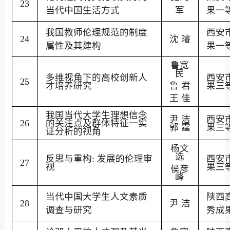
23
当代中国生活方式
军
果一
我国教师伦理规范的制度
西安
24
沈
璿
属性及其建构
果一
鲁宽
民
多维视角下的高校创新人
西安
25
才培养研究
鲁
君
果三
王
佳
我国当代大学生理想信念
尹
洁
西安
26
的关注点及群体特征一实
郭
霆
果三
证分析的视角
杨文
选
反思与重构
:
发展的伦理审
西安
27
视
果三
侯彦
峰
当代中国大学生人文素质
陕西
28
尹
洁
调查与研究
秀成