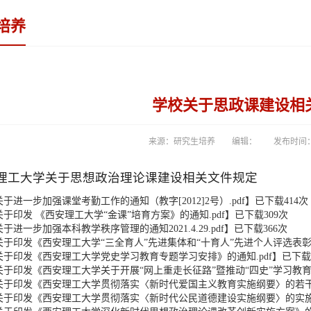
培养
学校关于思政课建设相
来源：研究生培养
编辑：
发布时间：20
理工大学关于思想政治理论课建设相关文件规定
关于进一步加强课堂考勤工作的通知（教字[2012]2号）.pdf
】已下载
414
次
关于印发 《西安理工大学“金课”培育方案》的通知.pdf
】已下载
309
次
关于进一步加强本科教学秩序管理的通知2021.4.29.pdf
】已下载
366
次
关于印发《西安理工大学“三全育人”先进集体和“十育人”先进个人评选表彰
关于印发《西安理工大学党史学习教育专题学习安排》的通知.pdf
】已下载
关于印发《西安理工大学关于开展“网上重走长征路”暨推动“四史”学习教育的
关于印发《西安理工大学贯彻落实〈新时代爱国主义教育实施纲要〉的若干措
关于印发《西安理工大学贯彻落实〈新时代公民道德建设实施纲要〉的实施意