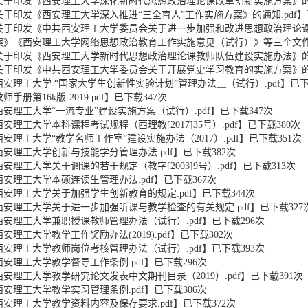
关于印发《西安理工大学深化新时代思想政治理论课改革创新实施方案》的通
关于印发《西安理工大学深入推进“三全育人”工作实施方案》的通知.pdf
】
关于印发《中共西安理工大学委员会关于进一步加强和改进思想政治理论
案》《西安理工大学网络思想政治教育工作实施意见（试行）》等三个文件的
关于印发《西安理工大学新时代思想政治理论课教师队伍建设实施办法》的通
关于印发《中共西安理工大学委员会关于开展党史学习教育的实施方案》的通
西安理工大学 “国家大学生创新性实验计划”管理办法__（试行）.pdf
】已
师手册第16k版-2019.pdf
】已下载
347
次
西安理工大学“一流专业”建设实施方案（试行）.pdf
】已下载
347
次
西安理工大学本科课程考试规程（西理教[2017]35号）.pdf
】已下载
380
次
西安理工大学“教学名师工作室”建设实施办法（2017）.pdf
】已下载
351
次
西安理工大学创新与技能学分管理办法.pdf
】已下载
382
次
西安理工大学关于调课的若干规定（教字[2003]9号）.pdf
】已下载
313
次
西安理工大学本硕连读生管理办法.pdf
】已下载
367
次
西安理工大学关于加强学生创新教育的规定.pdf
】已下载
344
次
西安理工大学关于进一步加强听课与教学检查的有关规定.pdf
】已下载
327
西安理工大学兼职授课教师管理办法（试行）.pdf
】已下载
296
次
西安理工大学教学工作奖励办法(2019).pdf
】已下载
302
次
西安理工大学教师岗位考核管理办法（试行）.pdf
】已下载
393
次
西安理工大学教学督导工作条例.pdf
】已下载
296
次
西安理工大学教学研究论文发表中文期刊目录（2019）.pdf
】已下载
391
次
西安理工大学教学实习管理条例.pdf
】已下载
306
次
西安理工大学教学资料内容及保存要求.pdf
】已下载
372
次