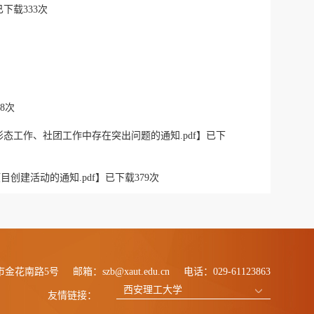
已下载
333
次
8
次
工作、社团工作中存在突出问题的通知.pdf
】已下
创建活动的通知.pdf
】已下载
379
次
市金花南路5号
邮箱：szb@xaut.edu.cn
电话：029-61123863
西安理工大学
友情链接：