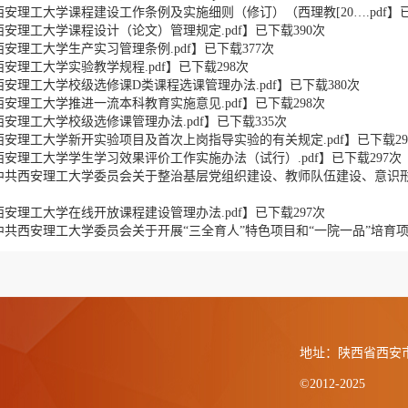
西安理工大学课程建设工作条例及实施细则（修订）（西理教[20….pdf
】
西安理工大学课程设计（论文）管理规定.pdf
】已下载
390
次
西安理工大学生产实习管理条例.pdf
】已下载
377
次
西安理工大学实验教学规程.pdf
】已下载
298
次
西安理工大学校级选修课D类课程选课管理办法.pdf
】已下载
380
次
西安理工大学推进一流本科教育实施意见.pdf
】已下载
298
次
西安理工大学校级选修课管理办法.pdf
】已下载
335
次
西安理工大学新开实验项目及首次上岗指导实验的有关规定.pdf
】已下载
29
西安理工大学学生学习效果评价工作实施办法（试行）.pdf
】已下载
297
次
中共西安理工大学委员会关于整治基层党组织建设、教师队伍建设、意识形态
西安理工大学在线开放课程建设管理办法.pdf
】已下载
297
次
中共西安理工大学委员会关于开展“三全育人”特色项目和“一院一品”培育项目
地址：陕西省西安
©2012-2025