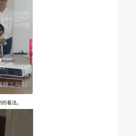
书的看法
。