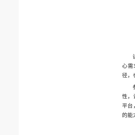
心需
径，
性，
平台
的能