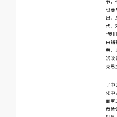
节，
也要
出，
代，
“我
由铺
荣、
活改
克思
了中
化中
而宝
恭俭