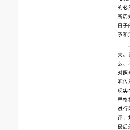
的必
所周
日子
系和
夫。
么、
对照
明传
现实
严格
进行
评，
最后