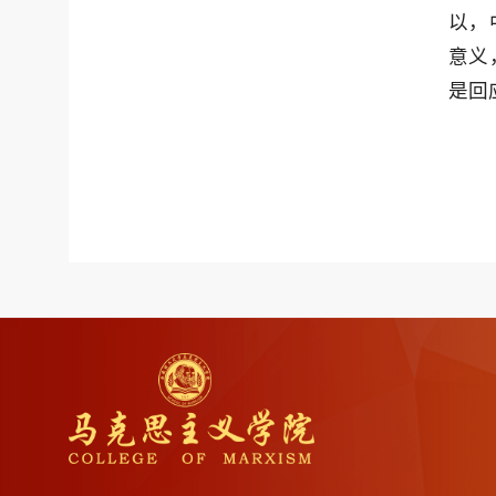
以，
意义
是回